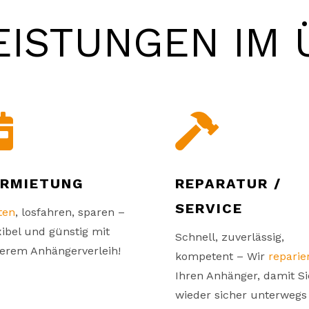
EISTUNGEN IM 


ERMIETUNG
REPARATUR /
SERVICE
ten
, losfahren, sparen –
xibel und günstig mit
Schnell, zuverlässig,
erem Anhängerverleih!
kompetent – Wir
reparie
Ihren Anhänger, damit Si
wieder sicher unterwegs