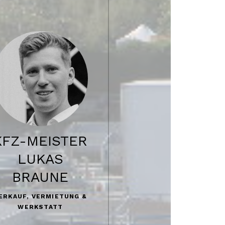
KFZ-MEISTER
LUKAS
BRAUNE
ERKAUF, VERMIETUNG &
WERKSTATT