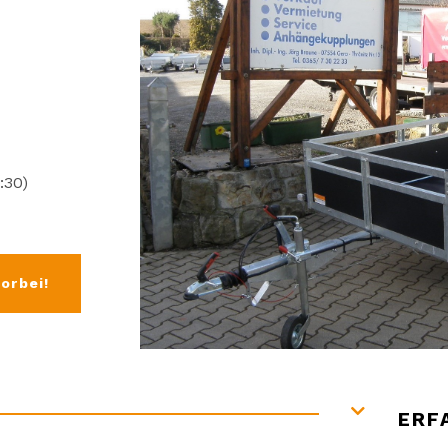
:30)
orbei!

ERF