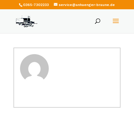
0365-7302233
service@anhaenger-braune.de