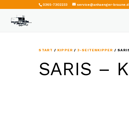
0365-7302233
service@anhaenger-braune.
START
/
KIPPER
/
3-SEITENKIPPER
/ SARI
SARIS – K