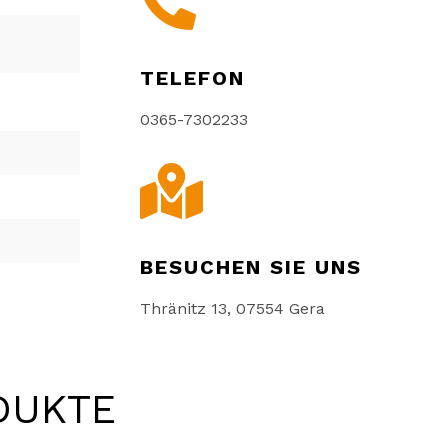

TELEFON
0365-7302233

BESUCHEN SIE UNS
Thränitz 13, 07554 Gera
DUKTE