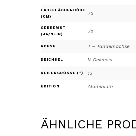
LADEFLÄCHENHÖHE
75
(CM)
GEBREMST
Ja
(JA/NEIN)
T – Tandemachse
ACHSE
V-Deichsel
DEICHSEL
13
REIFENGRÖSSE ('')
Aluminium
EDITION
ÄHNLICHE PRO